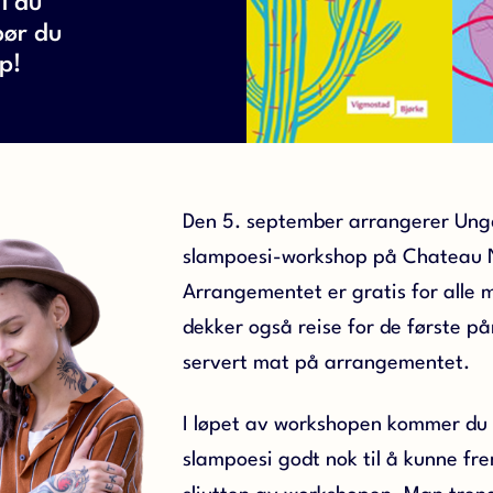
l du
bør du
p!
Den 5. september arrangerer Un
slampoesi-workshop på Chateau N
Arrangementet er gratis for alle
dekker også reise for de første på
servert mat på arrangementet.
I løpet av workshopen kommer du t
slampoesi godt nok til å kunne fr