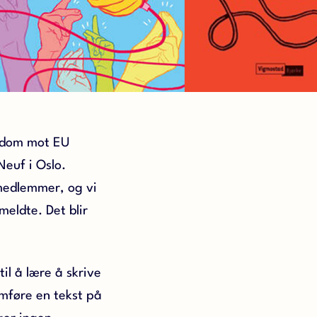
gdom mot EU
euf i Oslo.
 medlemmer, og vi
meldte. Det blir
il å lære å skrive
emføre en tekst på