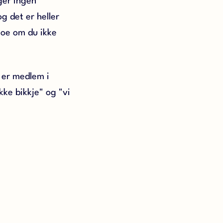
ger ingen
g det er heller
noe om du ikke
 er medlem i
kke bikkje" og "vi