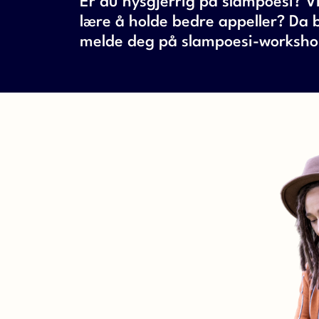
Er du nysgjerrig på slampoesi? Vi
lære å holde bedre appeller? Da 
melde deg på slampoesi-worksho