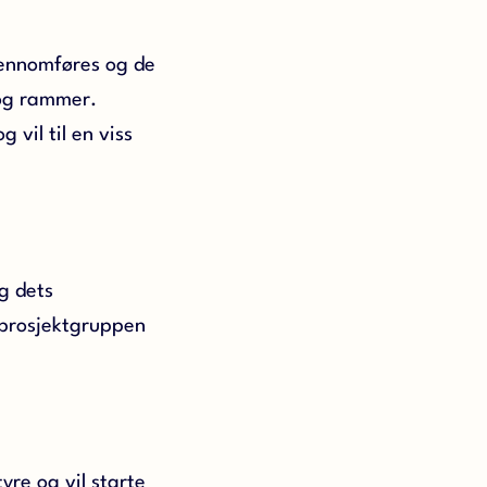
jennomføres og de
 og rammer.
vil til en viss
g dets
 prosjektgruppen
yre og vil starte