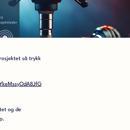
rosjektet så trykk
tYkeMssyOdA8JfG
ktet og de
p.