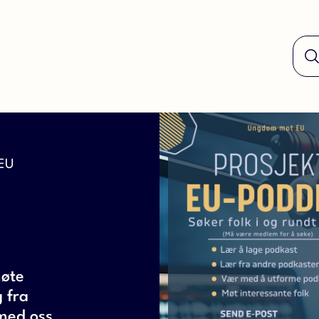
 EU
møte
g fra
 med oss