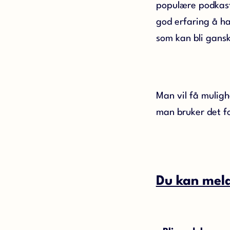
populære podkast
god erfaring å ha
som kan bli gans
Man vil få muligh
man bruker det fo
Du kan melde