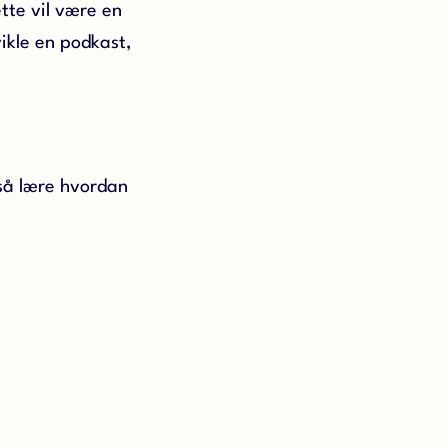
te vil være en
vikle en podkast,
gså lære hvordan