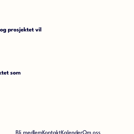
og prosjektet vil
ktet som
Bli medlem
Kontakt
Kalender
Om oss