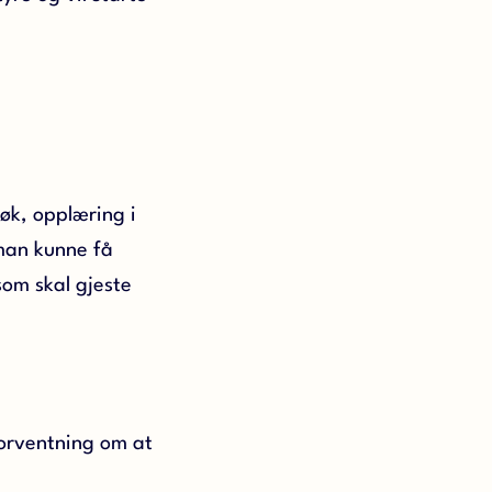
søk, opplæring i
 man kunne få
som skal gjeste
forventning om at