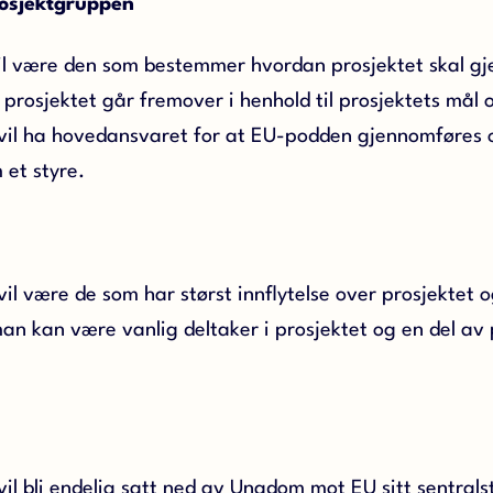
prosjektgruppen
l være den som bestemmer hvordan prosjektet skal g
 prosjektet går fremover i henhold til prosjektets mål
il ha hovedansvaret for at EU-podden gjennomføres og 
 et styre.
il være de som har størst innflytelse over prosjektet o
an kan være vanlig deltaker i prosjektet og en del av
il bli endelig satt ned av Ungdom mot EU sitt sentralst