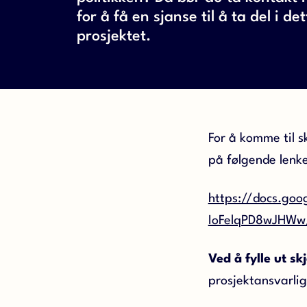
for å få en sjanse til å ta del i det
prosjektet.
For å komme til s
på følgende lenke
https://docs.g
IoFelqPD8wJHWw
Ved å fylle ut s
prosjektansvarlig