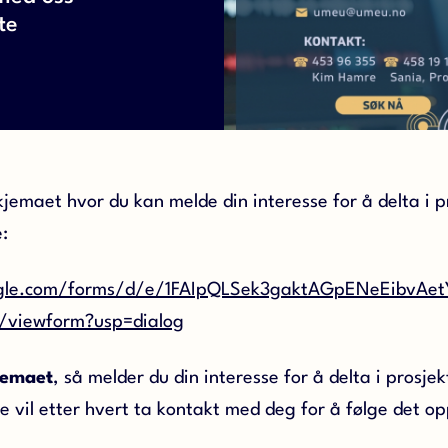
te
kjemaet hvor du kan melde din interesse for å delta i p
:
oogle.com/forms/d/e/1FAIpQLSek3gaktAGpENeEibvAe
/viewform?usp=dialog
kjemaet
, så melder du din interesse for å delta i prosje
e vil etter hvert ta kontakt med deg for å følge det op