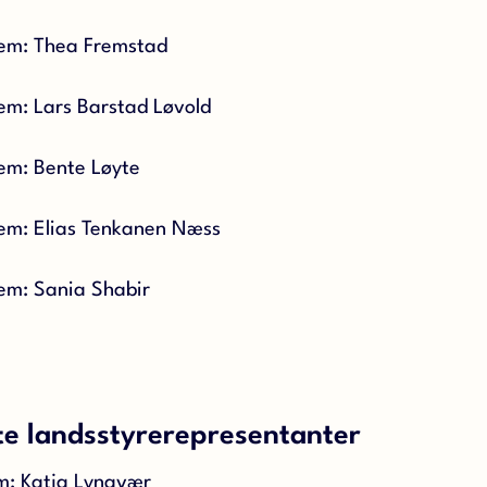
lem: Thea Fremstad
em: Lars Barstad Løvold
em: Bente Løyte
em: Elias Tenkanen Næss
em: Sania Shabir
te landsstyrerepresentanter
m: Katja Lyngvær