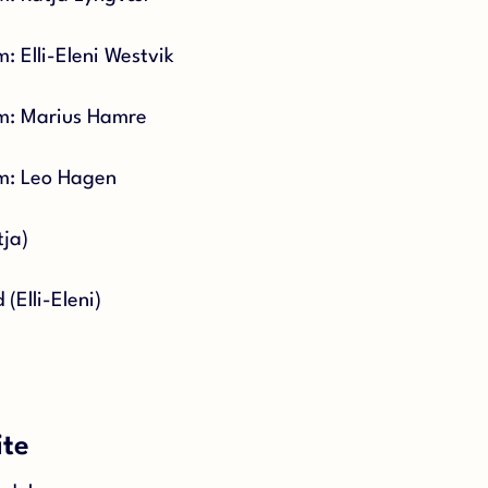
 Elli-Eleni Westvik
m: Marius Hamre
m: Leo Hagen
tja)
(Elli-Eleni)
ite