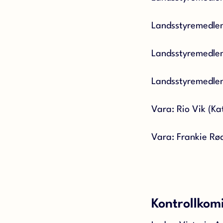
Landsstyremedlem:
Landsstyremedle
Landsstyremedle
Vara: Rio Vik (Ka
Vara: Frankie Rød 
Kontrollkom