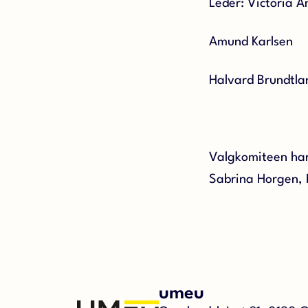
Leder: Victoria A
Amund Karlsen
Halvard Brundtla
Valgkomiteen har 
Sabrina Horgen, I
umeu