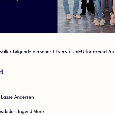
tiller følgende personer til verv i UmEU for arbeidså
et
e
r: Lasse Andersen
stleder: Ingvild Munz