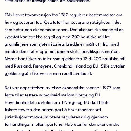
siste årene er kanskje saken om snøkrabben.
FNs Havrettskonvensjon fra 1982 regulerer bestemmelser om
hav og suverenitet. Kyststater har suverene rettigheter i det
som heter den økonomiske sonen. Den økonomiske sonen til en
kyststat kan strekke seg til og med 200 nautiske mil fra
grunnlinjene som sjøterritoriets bredde er målt ut i fra, med
mindre den støter opp mot annen stats jurisdiksjonsområde.
Norge har fiskeriavtaler som gjelder fra 12 til 200 nautiske mil
med Russland, Færøyene, Grønland, Island og EU. Slike avtaler
gjelder også i fiskevernsonen rundt Svalbard.
Det var opprettelsen av disse økonomiske sonene i 1977 som
førte til et tettere samarbeid mellom Norge og EU.
Hovedinnholdet i avtalen er at Norge og EU skal tillate
fiskefartøy fra den annen part å fiske innenfor sitt
jurisdiksjonsområde. Kvotene reguleres årlig gjennom
forhandlinger mellom partene. Hav utenfor den økonomiske