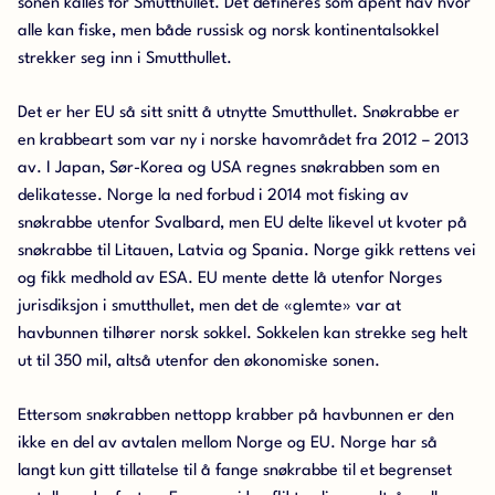
sonen kalles for Smutthullet. Det defineres som åpent hav hvor
alle kan fiske, men både russisk og norsk kontinentalsokkel
strekker seg inn i Smutthullet.
Det er her EU så sitt snitt å utnytte Smutthullet. Snøkrabbe er
en krabbeart som var ny i norske havområdet fra 2012 – 2013
av. I Japan, Sør-Korea og USA regnes snøkrabben som en
delikatesse. Norge la ned forbud i 2014 mot fisking av
snøkrabbe utenfor Svalbard, men EU delte likevel ut kvoter på
snøkrabbe til Litauen, Latvia og Spania. Norge gikk rettens vei
og fikk medhold av ESA. EU mente dette lå utenfor Norges
jurisdiksjon i smutthullet, men det de «glemte» var at
havbunnen tilhører norsk sokkel. Sokkelen kan strekke seg helt
ut til 350 mil, altså utenfor den økonomiske sonen.
Ettersom snøkrabben nettopp krabber på havbunnen er den
ikke en del av avtalen mellom Norge og EU. Norge har så
langt kun gitt tillatelse til å fange snøkrabbe til et begrenset