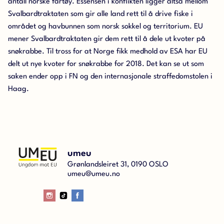
antall norske fartøy. Essensen i konflikten ligger altså mellom
Svalbardtraktaten som gir alle land rett til å drive fiske i
området og havbunnen som norsk sokkel og territorium. EU
mener Svalbardtraktaten gir dem rett til å dele ut kvoter på
snøkrabbe. Til tross for at Norge fikk medhold av ESA har EU
delt ut nye kvoter for snøkrabbe for 2018. Det kan se ut som
saken ender opp i FN og den internasjonale straffedomstolen i
Haag.
umeu
Grønlandsleiret 31, 0190 OSLO
umeu@umeu.no