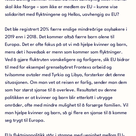
skal ikke Norge – som ikke er medlem av EU – kunne vise
solidaritet med flyktningene og Hellas, uavhengig av EU?
Det ble registrert 20% færre enslige mindreårige asylsøkere i
2019 enn i 2018. Det kommer altså færre barn alene til
Europa. Det er ofte fokus på at vi må hjelpe kvinner og barn,
mens det i hovedsak er menn som kommer som flyktninger.
Ved å gjøre fluktruten vanskeligere og farligere, slik EU bidrar
til med for eksempel grensebyåret Frontexs arbeid og
tvilsomme avtaler med Tyrkia og Libya, forsterker det denne
situasjonen. Om man vet at reisen er farlig, sender man dem
som har størst sjanse til å overleve. Resultatet av denne
politikken er at kvinner og barn blir etterlatt i utrygge
områder, ofte med mindre mulighet til å forsørge familien. Vil
man hjelpe kvinner og barn, så gi flere en sjanse til å komme
seg trygt til Europa.
EUs flyktningpolitikk står i stampe med uenighet mellom EU-