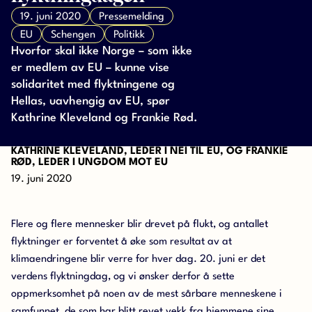
19. juni 2020
Pressemelding
EU
Schengen
Politikk
Hvorfor skal ikke Norge – som ikke
er medlem av EU – kunne vise
solidaritet med flyktningene og
Hellas, uavhengig av EU, spør
Kathrine Kleveland og Frankie Rød.
KATHRINE KLEVELAND, LEDER I NEI TIL EU, OG FRANKIE
RØD, LEDER I UNGDOM MOT EU
19. juni 2020
Flere og flere mennesker blir drevet på flukt, og antallet
flyktninger er forventet å øke som resultat av at
klimaendringene blir verre for hver dag. 20. juni er det
verdens flyktningdag, og vi ønsker derfor å sette
oppmerksomhet på noen av de mest sårbare menneskene i
samfunnet, de som har blitt revet vekk fra hjemmene sine.