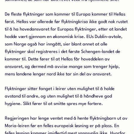
De fleste flyktninger som kommer til Europa kommer til Hellas
først. Hellas var allerede før flyktningkrisa ikke godt nok rustet
til å ha hovedansvaret for Europas flyktninger, etter at landet
hadde vært gjennom en økonomisk krise. EUs Dublin-avtale,
som Norge også har inngått, sier blant annet at alle
flyktninger skal registreres i det første Schengen-landet de
kommer til. Dette fører til at Hellas får hoveddelen av
ansvaret, og dermed må avvise mange som trenger hjelp,
mens landene lenger nord ikke tar sin del av ansvaret.
Flyktninger sitter fanget i leirer uten mulighet til å holde
avstand til andre, og uten mulighet til å håndheve god
hygiene. Slikt fører til at smitte spres mye fortere.
Regjeringen har lenge ventet med å hente flyktningbarn ut av
Moria-leiren før en felles europeisk løsning er på plass. En
felles løsning kommer imidlertid mest sannsynlig ikke. Hvorfor