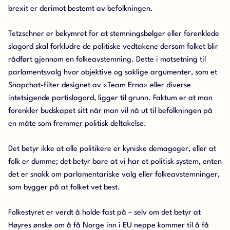
brexit er derimot bestemt av befolkningen.
Tetzschner er bekymret for at stemningsbølger eller forenklede
slagord skal forkludre de politiske vedtakene dersom folket blir
rådført gjennom en folkeavstemning. Dette i motsetning til
parlamentsvalg hvor objektive og saklige argumenter, som et
Snapchat-filter designet av «Team Erna» eller diverse
intetsigende partislagord, ligger til grunn. Faktum er at man
forenkler budskapet sitt når man vil nå ut til befolkningen på
en måte som fremmer politisk deltakelse.
Det betyr ikke at alle politikere er kyniske demagoger, eller at
folk er dumme; det betyr bare at vi har et politisk system, enten
det er snakk om parlamentariske valg eller folkeavstemninger,
som bygger på at folket vet best.
Folkestyret er verdt å holde fast på – selv om det betyr at
Høyres ønske om å få Norge inn i EU neppe kommer til å få