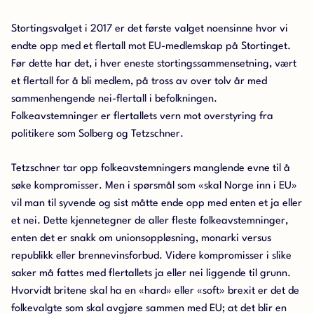
Stortingsvalget i 2017 er det første valget noensinne hvor vi
endte opp med et flertall mot EU-medlemskap på Stortinget.
Før dette har det, i hver eneste stortingssammensetning, vært
et flertall for å bli medlem, på tross av over tolv år med
sammenhengende nei-flertall i befolkningen.
Folkeavstemninger er flertallets vern mot overstyring fra
politikere som Solberg og Tetzschner.
Tetzschner tar opp folkeavstemningers manglende evne til å
søke kompromisser. Men i spørsmål som «skal Norge inn i EU»
vil man til syvende og sist måtte ende opp med enten et ja eller
et nei. Dette kjennetegner de aller fleste folkeavstemninger,
enten det er snakk om unionsoppløsning, monarki versus
republikk eller brennevinsforbud. Videre kompromisser i slike
saker må fattes med flertallets ja eller nei liggende til grunn.
Hvorvidt britene skal ha en «hard» eller «soft» brexit er det de
folkevalgte som skal avgjøre sammen med EU; at det blir en